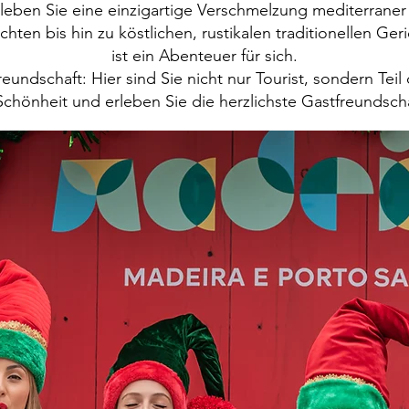
rleben Sie eine einzigartige Verschmelzung mediterraner
hten bis hin zu köstlichen, rustikalen traditionellen G
ist ein Abenteuer für sich.
reundschaft: Hier sind Sie nicht nur Tourist, sondern Tei
chönheit und erleben Sie die herzlichste Gastfreundscha