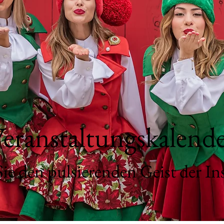
eranstaltungskalend
ie den pulsierenden Geist der In