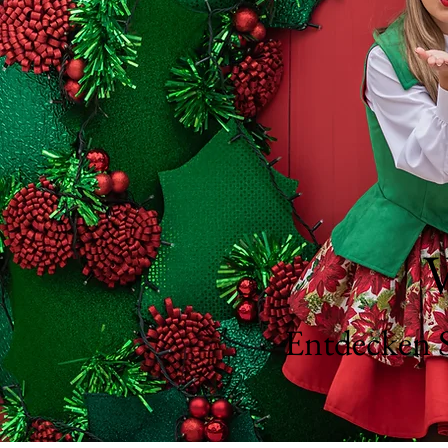
V
Entdecken S