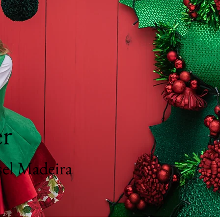
er
sel Madeira