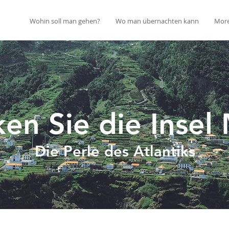
Wohin soll man gehen?
Wo man übernachten kann
Mor
en Sie die Insel
Die Perle des Atlantiks