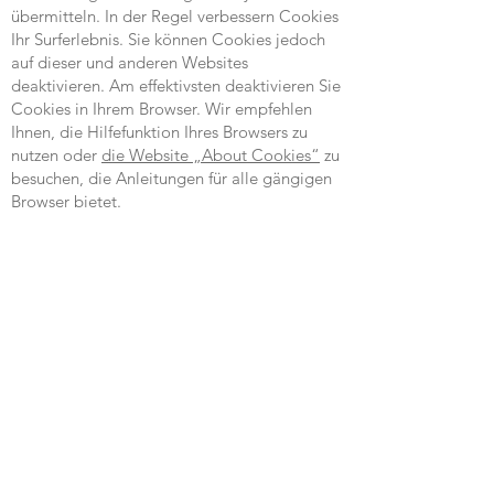
übermitteln. In der Regel verbessern Cookies
Ihr Surferlebnis. Sie können Cookies jedoch
auf dieser und anderen Websites
deaktivieren. Am effektivsten deaktivieren Sie
Cookies in Ihrem Browser. Wir empfehlen
Ihnen, die Hilfefunktion Ihres Browsers zu
nutzen oder
die Website „About Cookies“
zu
besuchen, die Anleitungen für alle gängigen
Browser bietet.
Informationen zur Insel
Madeira
T/A Carmen & Rafaele Ltd.
Waldgebiet, Knowle Road
Salcombe
Devon