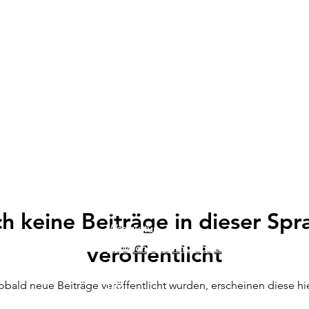
Website-Links
Heim
Wo man übernachten
kann
h keine Beiträge in dieser Spr
Was zu tun
veröffentlicht
Nützliche Informationen
Geschichte und Kultur
obald neue Beiträge veröffentlicht wurden, erscheinen diese hie
Um
on.com
Kontakt